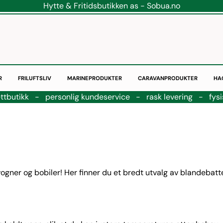
Hytte & Fritidsbutikken as - Sobua.no
R
FRILUFTSLIV
MARINEPRODUKTER
CARAVANPRODUKTER
HA
ttbutikk - personlig kundeservice - rask levering - fysi
ogner og bobiler! Her finner du et bredt utvalg av blandebatte