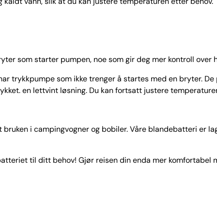
 kaldt vann, slik at du kan justere temperaturen etter behov.
ryter som starter pumpen, noe som gir deg mer kontroll over
 har trykkpumpe som ikke trenger å startes med en bryter. De
ket. en lettvint løsning. Du kan fortsatt justere temperature
 bruken i campingvogner og bobiler. Våre blandebatteri er lage
atteriet til ditt behov! Gjør reisen din enda mer komfortabel 