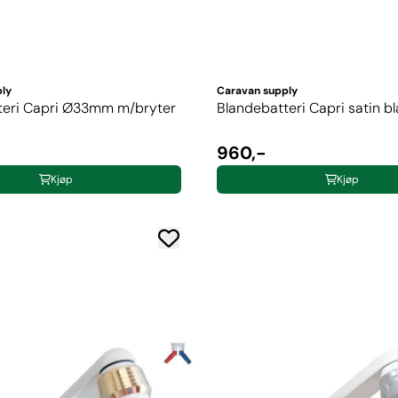
ply
Caravan supply
teri Capri Ø33mm m/bryter
Blandebatteri Capri satin b
960,-
Kjøp
Kjøp