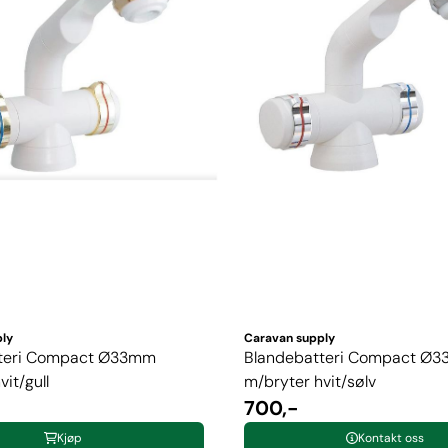
ply
Caravan supply
tteri Compact Ø33mm
Blandebatteri Compact Ø
it/gull
m/bryter hvit/sølv
700,-
Kjøp
Kontakt oss