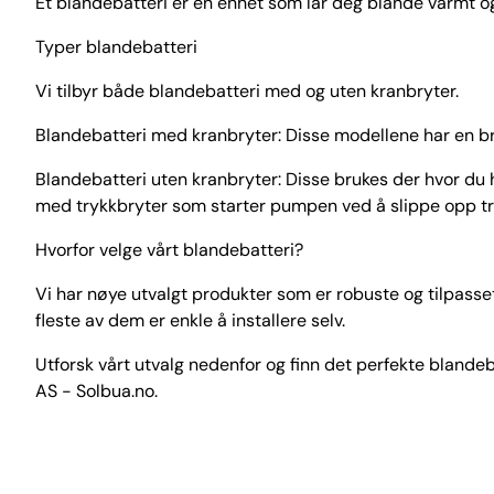
Et blandebatteri er en enhet som lar deg blande varmt og
Typer blandebatteri
Vi tilbyr både blandebatteri med og uten kranbryter.
Blandebatteri med kranbryter: Disse modellene har en b
Blandebatteri uten kranbryter: Disse brukes der hvor du
med trykkbryter som starter pumpen ved å slippe opp tryk
Hvorfor velge vårt blandebatteri?
Vi har nøye utvalgt produkter som er robuste og tilpasset
fleste av dem er enkle å installere selv.
Utforsk vårt utvalg nedenfor og finn det perfekte blandeb
AS - Solbua.no.