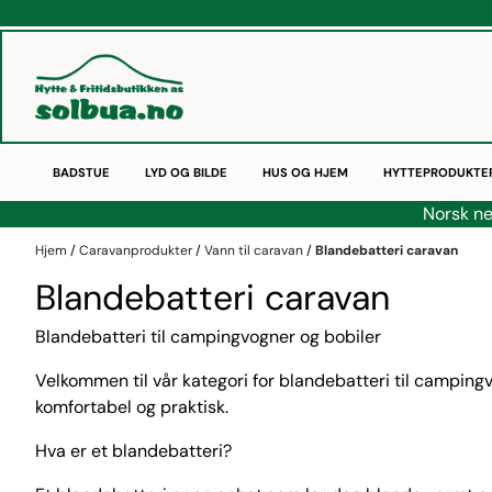
Hopp til innhold
BADSTUE
LYD OG BILDE
HUS OG HJEM
HYTTEPRODUKTE
Norsk ne
Hjem
/
Caravanprodukter
/
Vann til caravan
/
Blandebatteri caravan
Blandebatteri caravan
Blandebatteri til campingvogner og bobiler
Velkommen til vår kategori for blandebatteri til campingv
komfortabel og praktisk.
Hva er et blandebatteri?