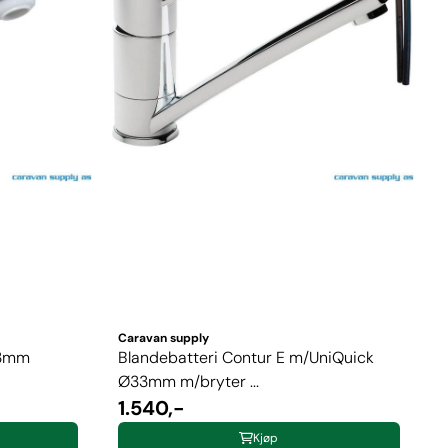
Caravan supply
33mm
Blandebatteri Contur E m/UniQuick
Ø33mm m/bryter ...
1.540,-
Kjøp