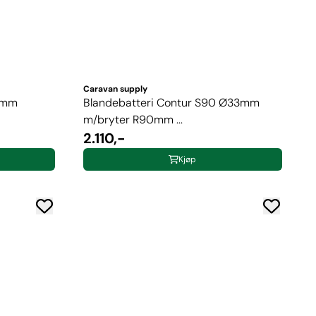
Caravan supply
33mm
Blandebatteri Contur S90 Ø33mm
m/bryter R90mm ...
2.110,-
Kjøp