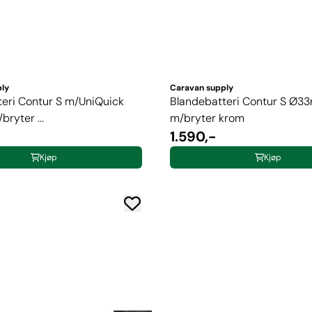
ply
Caravan supply
eri Contur S m/UniQuick
Blandebatteri Contur S Ø
ryter ...
m/bryter krom
1.590,-
Kjøp
Kjøp