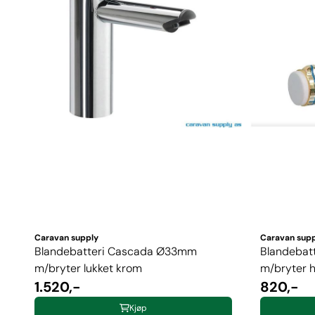
Caravan supply
Caravan sup
Blandebatteri Cascada Ø33mm
Blandeba
m/bryter lukket krom
m/bryter hv
1.520,-
820,-
Kjøp