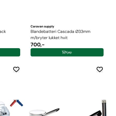
Caravan supply
lack
Blandebatteri Cascada Ø33mm
m/bryter lukket hvit
700,-
Kjøp