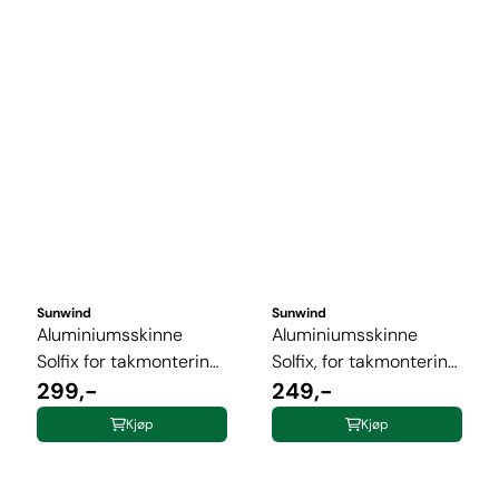
Sunwind
Sunwind
Aluminiumsskinne
Aluminiumsskinne
Solfix for takmontering
Solfix, for takmontering,
220 cm ...
299,-
160 cm ...
249,-
Kjøp
Kjøp