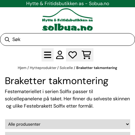
Hytte & Fritidsbutikken as - Sobua.no
Hopp til innhold
Hjem
/
Hytteprodukter
/
Solcelle
/
Braketter takmontering
Braketter takmontering
Festemateriellet i serien Solfix passer til
solcellepanelene
på taket. Her finner du selveste
skinnen
og ulike
Festebrakett Solfix
etter formål.