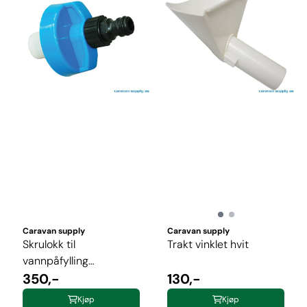
Caravan supply
Caravan supply
Skrulokk til
Trakt vinklet hvit
vannpåfylling
m/gardenakobling
350,-
130,-
Ø67mm
Kjøp
Kjøp