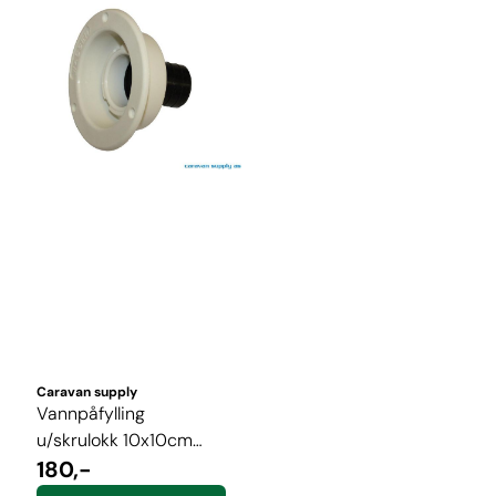
Caravan supply
Vannpåfylling
u/skrulokk 10x10cm
H05 hvit
180,-