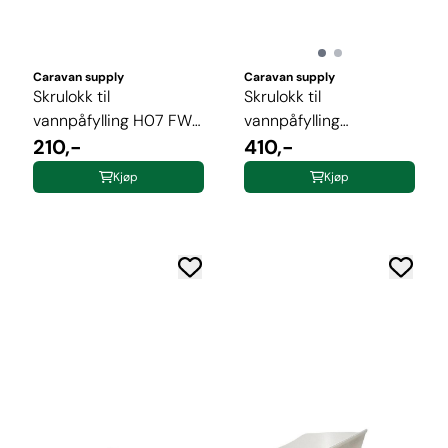
Caravan supply
Caravan supply
Skrulokk til
Skrulokk til
vannpåfylling H07 FW-
vannpåfylling
serie hvit
210,-
m/gardenakobling
410,-
HEOS ...
Kjøp
Kjøp