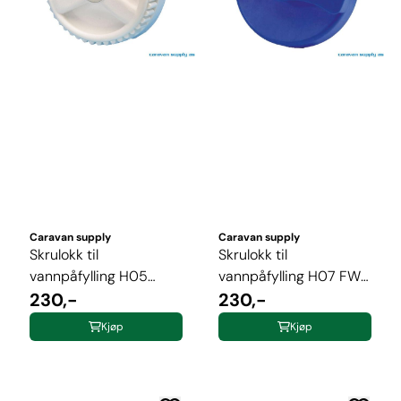
Caravan supply
Caravan supply
Skrulokk til
Skrulokk til
vannpåfylling H05
vannpåfylling H07 FW-
m/riller hvit
230,-
serie blå
230,-
Kjøp
Kjøp