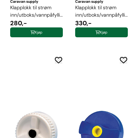
Caravan supply
Caravan supply
Klapplokk til strøm
Klapplokk til strøm
inn/utboks/vannpåfylling
inn/utboks/vannpåfylling
H14 ...
280,-
H14 ...
330,-
Kjøp
Kjøp