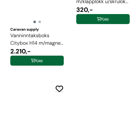
m/klapplokk u/skrulokk
12x14cm H14 ...
320,-
Kjøp
Caravan supply
Vanninntaksboks
Citybox H14 m/magnet
hvit
2.210,-
Kjøp