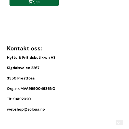
Kjøp
Kontakt oss:
Hytte & Fritidsbutikken AS
Sigdalsveien 2267
3350 Prestfoss
Org. nr. MVA999004636NO
Tlf:
94192020
webshop@solbua.no