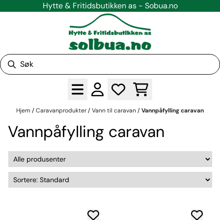
Hytte & Fritidsbutikken as - Sobua.no
Hopp til innhold
Hjem
/
Caravanprodukter
/
Vann til caravan
/
Vannpåfylling caravan
Vannpåfylling caravan