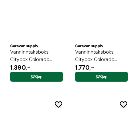
Caravan supply
Caravan supply
Vanninntaksboks
Vanninntaksboks
Citybox Colorado
Citybox Colorado
10/0,7/1,1bar ...
1.390,-
12/0,7/1,1bar ...
1.770,-
Kjøp
Kjøp