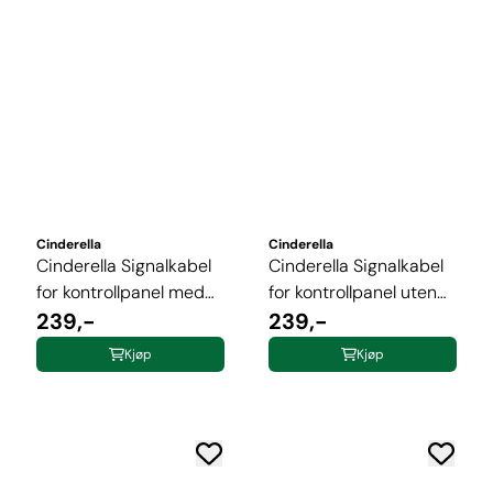
Cinderella
Cinderella
Cinderella Signalkabel
Cinderella Signalkabel
for kontrollpanel med
for kontrollpanel uten
grå ...
239,-
grå ...
239,-
Kjøp
Kjøp