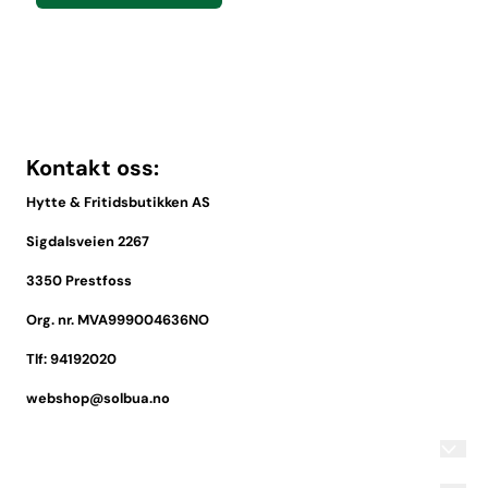
Kontakt oss:
Hytte & Fritidsbutikken AS
Sigdalsveien 2267
3350 Prestfoss
Org. nr. MVA999004636NO
Tlf:
94192020
webshop@solbua.no