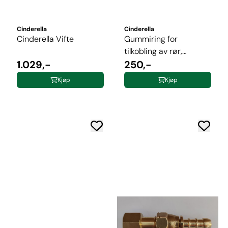
Cinderella
Cinderella
Cinderella Vifte
Gummiring for
tilkobling av rør,
1.029,-
cinderella
250,-
Kjøp
Kjøp