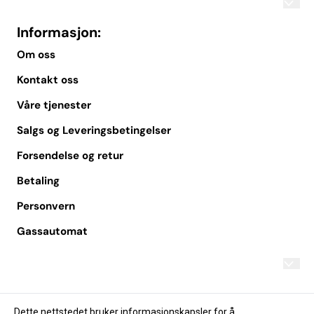
Informasjon:
Om oss
Kontakt oss
Våre tjenester
Salgs og Leveringsbetingelser
Forsendelse og retur
Betaling
Personvern
Gassautomat
Om oss
Kontakt oss
Dette nettstedet bruker informasjonskapsler for å