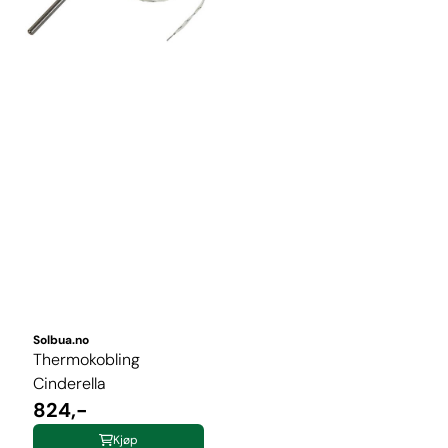
Solbua.no
Thermokobling
Cinderella
824,-
Kjøp