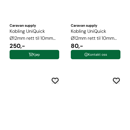
Caravan supply
Caravan supply
Kobling UniQuick
Kobling UniQuick
Ø12mm rett til 10mm
Ø12mm rett til 10mm
rør
250,-
slange
80,-
Kjøp
Kontakt oss