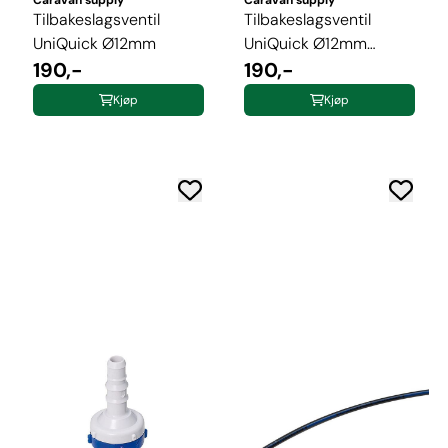
Tilbakeslagsventil
Tilbakeslagsventil
UniQuick Ø12mm
UniQuick Ø12mm
190,-
m/gjenger ...
190,-
Kjøp
Kjøp