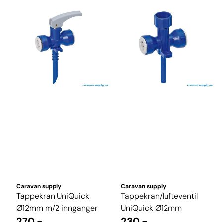
Caravan supply
Caravan supply
Tappekran UniQuick
Tappekran/lufteventil
Ø12mm m/2 innganger
UniQuick Ø12mm
270,-
230,-