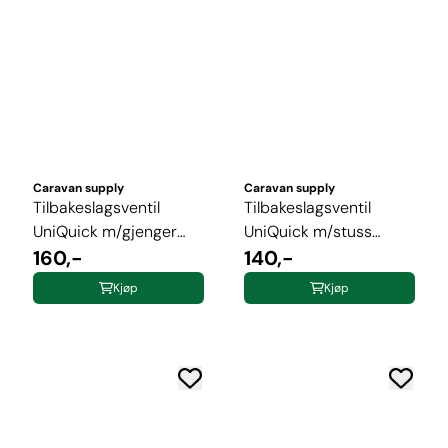
Caravan supply
Caravan supply
Tilbakeslagsventil
Tilbakeslagsventil
UniQuick m/gjenger
UniQuick m/stuss
10/12mm
160,-
10mm
140,-
Kjøp
Kjøp