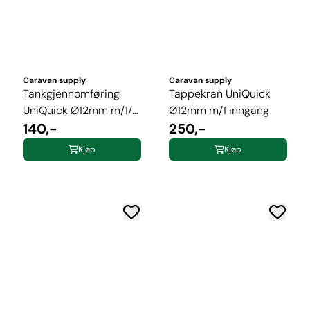
Caravan supply
Caravan supply
Tankgjennomføring
Tappekran UniQuick
UniQuick Ø12mm m/1/2"
Ø12mm m/1 inngang
mutter ...
140,-
250,-
Kjøp
Kjøp