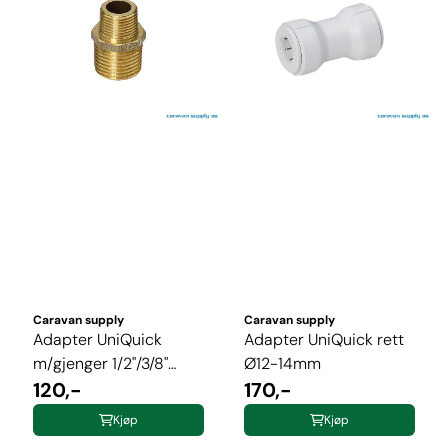
Caravan supply
Caravan supply
Adapter UniQuick
Adapter UniQuick rett
m/gjenger 1/2"/3/8"
Ø12-14mm
messing
120,-
170,-
Kjøp
Kjøp