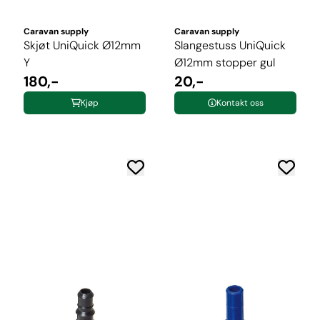
Caravan supply
Caravan supply
Skjøt UniQuick Ø12mm
Slangestuss UniQuick
Y
Ø12mm stopper gul
180,-
20,-
Kjøp
Kontakt oss