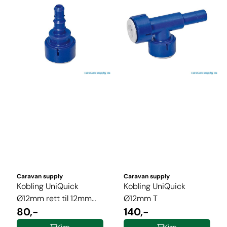
Caravan supply
Caravan supply
Kobling UniQuick
Kobling UniQuick
Ø12mm rett til 12mm
Ø12mm T
slange
80,-
140,-
Kjøp
Kjøp