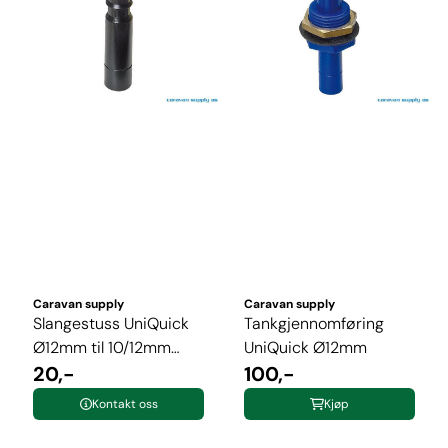
Caravan supply
Caravan supply
Slangestuss UniQuick
Tankgjennomføring
Ø12mm til 10/12mm
UniQuick Ø12mm
slange ...
20,-
100,-
Kontakt oss
Kjøp