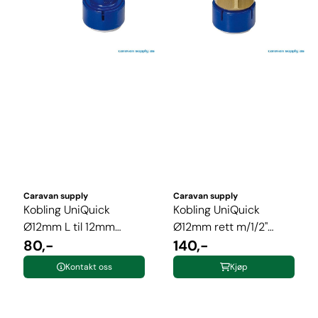
Caravan supply
Caravan supply
Kobling UniQuick
Kobling UniQuick
Ø12mm L til 12mm
Ø12mm rett m/1/2"
slange
80,-
mutter
140,-
Kontakt oss
Kjøp