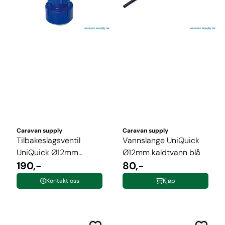
Caravan supply
Caravan supply
Tilbakeslagsventil
Vannslange UniQuick
UniQuick Ø12mm
Ø12mm kaldtvann blå
m/stuss 10mm
190,-
80,-
Kontakt oss
Kjøp