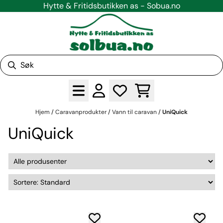
Hytte & Fritidsbutikken as - Sobua.no
Hopp til innhold
Hjem
/
Caravanprodukter
/
Vann til caravan
/
UniQuick
UniQuick