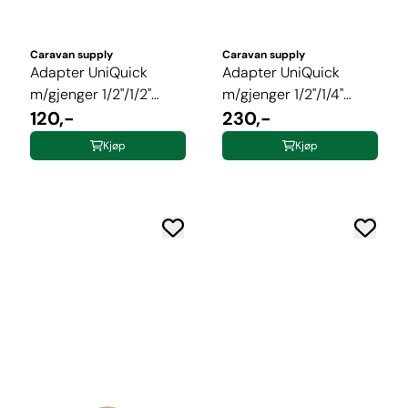
Caravan supply
Caravan supply
Adapter UniQuick
Adapter UniQuick
m/gjenger 1/2"/1/2"
m/gjenger 1/2"/1/4"
messing
120,-
messing
230,-
Kjøp
Kjøp